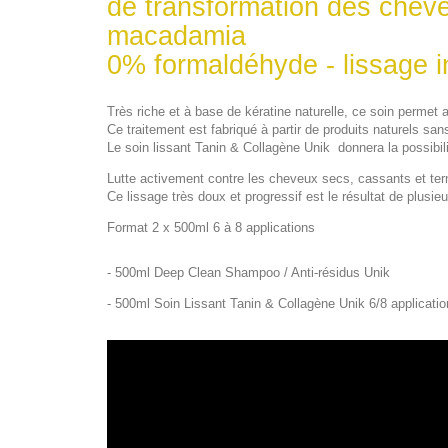
de transformation des cheve
macadamia
0% formaldéhyde - lissage 
Très riche et à base de kératine naturelle, ce soin permet 
Ce traitement est fabriqué à partir de produits naturels san
Le soin lissant Tanin & Collagène Unik donnera la possibili
Lutte activement contre les cheveux secs, cassants et tern
Ce lissage très doux et progressif est le résultat de plusi
Format 2 x 500ml 6 à 8 applications
- 500ml Deep Clean Shampoo / Anti-résidus Unik
- 500ml Soin Lissant Tanin & Collagène Unik 6/8 applicati