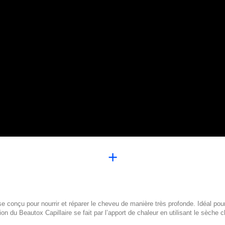
+
nse conçu pour nourrir et réparer le cheveu de manière très profonde. Idéal p
ion du Beautox Capillaire se fait par l’apport de chaleur en utilisant le sèche ch