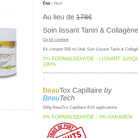
État :
Neuf
Au lieu de
178€
Soin lissant Tanin & Collagèn
Ce kit contient
:
Kit complet 500 ml Unik Soin Lissant Tanin & Collag
0% FORMALDEHYDE - LISSANT JUSQU
100%
---------------------------------------------------
-
Beau
Tox Capillaire
by
Beau
Tech
500g BeauTox Capillaire 8/10 applications
0% FORMALDEHYDE - 0% PARABEN