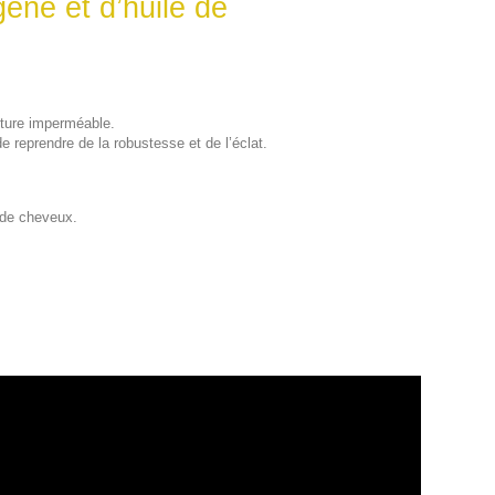
ène et d’huile de
exture imperméable.
e reprendre de la robustesse et de l’éclat.
s de cheveux.