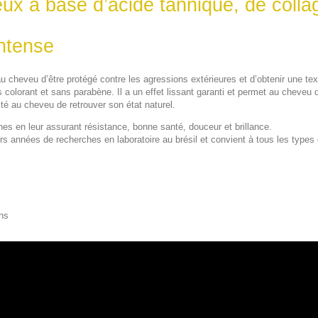
ux à base d’acide tannique, de collag
intense
au cheveu d’être protégé contre les agressions extérieures et d’obtenir une t
s colorant et sans parabène. Il a un effet lissant garanti et permet au cheveu d
té au cheveu de retrouver son état naturel.
es en leur assurant résistance, bonne santé, douceur et brillance.
eurs années de recherches en laboratoire au brésil et convient à tous les type
ons