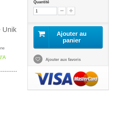
Quantité
e Unik
Ajouter au
panier
ène
'A
Ajouter aux favoris
----------