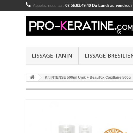
Appelez nous au :
07.56.83.49.40 Du Lundi au vendredi
LISSAGE TANIN
LISSAGE BRESILIE
Kit INTENSE 500ml Unik + BeauTox Capillaire 500g