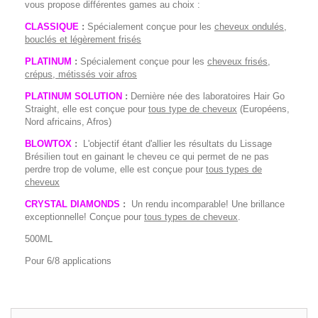
vous propose différentes games au choix :
CLASSIQUE
:
Spécialement conçue pour les
cheveux ondulés,
bouclés et légèrement frisés
PLATINUM
:
Spécialement conçue pour les
cheveux frisés,
crépus, métissés voir afros
PLATINUM SOLUTION
:
Dernière née des laboratoires Hair Go
Straight, elle est conçue pour
tous type de cheveux
(Européens,
Nord africains, Afros)
BLOWTOX
:
L'objectif étant d'allier les résultats du Lissage
Brésilien tout en gainant le cheveu ce qui permet de ne pas
perdre trop de volume, elle est conçue pour
tous types de
cheveux
CRYSTAL DIAMONDS
:
Un rendu incomparable! Une brillance
exceptionnelle! Conçue pour
tous types de cheveux
.
500ML
Pour 6/8 applications